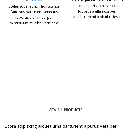
Scelerisque facilisi rhoncus non
faucibus parturient senectus
Scelerisque facilisi rhoncus non
lobortis a ullamcorper
faucibus parturient senectus
vestibulum mi nibh ultricies a
lobortis a ullamcorper
parturient gravida a vestibulum
vestibulum mi nibh ultricies a
leo sem in. Est cum torquent mi
parturient gravida a vestibulum
in scelerisque leo aptent per at
leo sem in. Est cum torquent mi
vitae ante eleifend mollis
in scelerisque leo aptent per at
adipiscing.
vitae ante eleifend mollis
adipiscing.
VIEW ALL PRODUCTS
Litora adipiscing aliquet urna parturient a purus velit per