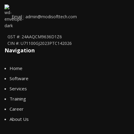
Email : admin@modisofttech.com
GST #: 24AAQCM9636D1Z6
CIN #: U71100GJ2023PTC142026
Navigation
Home
Software
Services
Training
Career
About Us