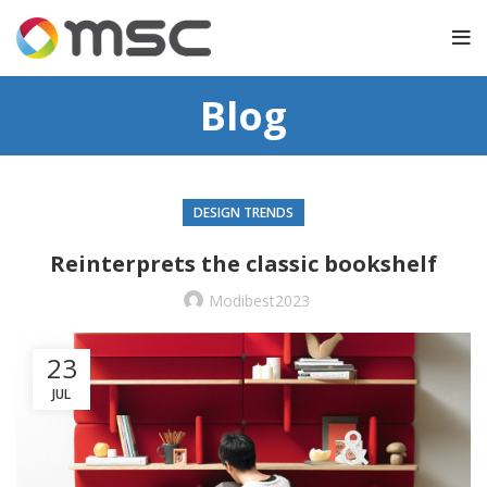
Blog
DESIGN TRENDS
Reinterprets the classic bookshelf
Modibest2023
23
JUL