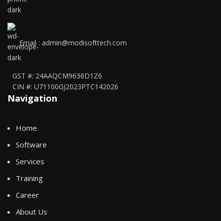
Email : admin@modisofttech.com
GST #: 24AAQCM9636D1Z6
CIN #: U71100GJ2023PTC142026
Navigation
Home
Software
Services
Training
Career
About Us