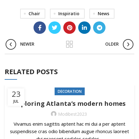
Chair
Inspiratio
News
NEWER
OLDER
RELATED POSTS
23
DECORATION
JUL
Exploring Atlanta’s modern homes
Modibest2023
Vivamus enim sagittis aptent hac mi dui a per aptent
suspendisse cras odio bibendum augue rhoncus laoreet
dui praesent sodales sodales....